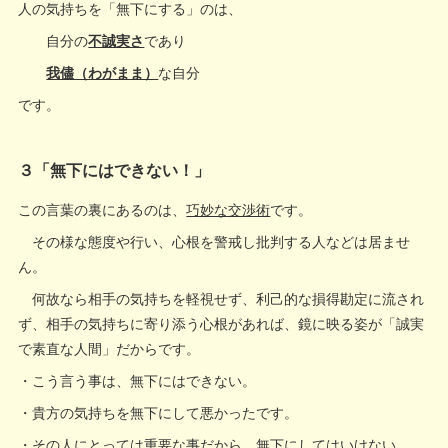
人の気持ちを「無下にする」のは、
自分の
不誠実さ
であり
我儘（わがまま）
な自分
です。
３「無下にはできない！」
この言葉の裏にあるのは、
巧妙な交渉術
です。
その様な態度や行い、心根を警戒し批判する人などは居ませ
ん。
何故なら相手の気持ちを軽視せず、利己的な損得勘定に流され
ず、相手の気持ちに寄り添う心根があれば、鏡に映る姿が「誠実
で素直な人間」だからです。
・こう言う事は、無下にはできない。
・貴方の気持ちを無下にして悪かったです。
・その人にとっては重要な事だから、無下にしてはいけない。