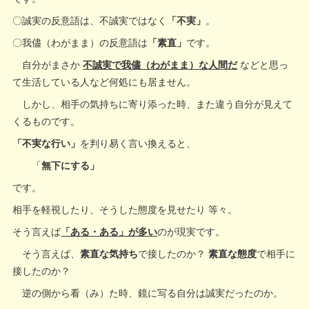
〇誠実の反意語は、不誠実ではなく
「不実」
。
〇我儘（わがまま）の反意語は
「素直」
です。
自分がまさか
不誠実で我儘（わがまま）な人間だ
などと思っ
て生活している人など何処にも居ません。
しかし、相手の気持ちに寄り添った時、また違う自分が見えて
くるものです。
「不実な行い」
を判り易く言い換えると、
「
無下にする」
です。
相手を軽視したり、そうした態度を見せたり 等々。
そう言えば
「ある・ある」が多い
のが現実です。
そう言えば、
素直な気持ち
で接したのか？
素直な態度
で相手に
接したのか？
逆の側から看（み）た時、鏡に写る自分は誠実だったのか。