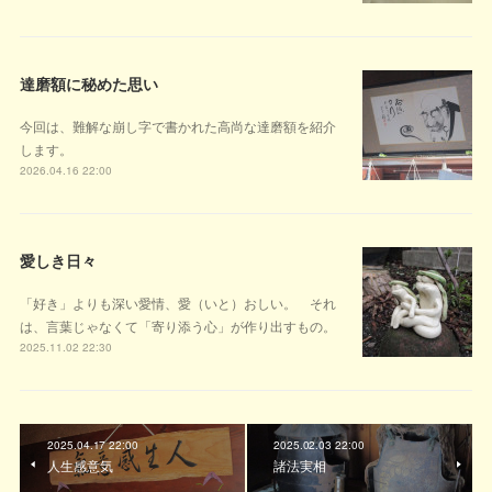
達磨額に秘めた思い
今回は、難解な崩し字で書かれた高尚な達磨額を紹介
します。
2026.04.16 22:00
愛しき日々
「好き」よりも深い愛情、愛（いと）おしい。 それ
は、言葉じゃなくて「寄り添う心」が作り出すもの。
2025.11.02 22:30
2025.04.17 22:00
2025.02.03 22:00
人生感意気
諸法実相