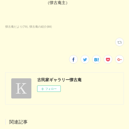
（懐古庵主）
懐古庵だより
(
79
)
懐古庵の紹介
(
88
)
古民家ギャラリー懐古庵
フォロー
関連記事