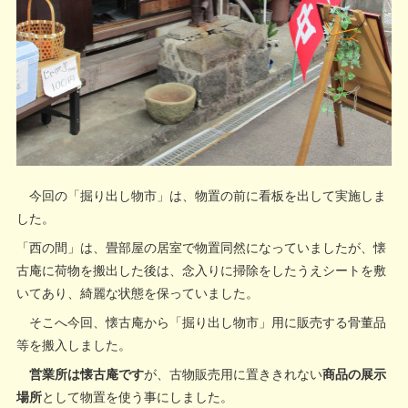
今回の「掘り出し物市」は、物置の前に看板を出して実施しま
した。
「西の間」は、畳部屋の居室で物置同然になっていましたが、懐
古庵に荷物を搬出した後は、念入りに掃除をしたうえシートを敷
いてあり、綺麗な状態を保っていました。
そこへ今回、懐古庵から「掘り出し物市」用に販売する骨董品
等を搬入しました。
営業所は懐古庵です
が、古物販売用に置ききれない
商品の展示
場所
として物置を使う事にしました。