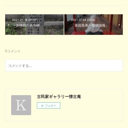
2021.07.18 22:10
2021.07.04 22:00
一休禅師の名句碑
「善因善果・陰徳陽報」
0
コメント
古民家ギャラリー懐古庵
フォロー