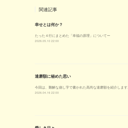
関連記事
幸せとは何か？
たった４行にまとめた「幸福の原理」についてー
2026.05.10 22:00
達磨額に秘めた思い
今回は、難解な崩し字で書かれた高尚な達磨額を紹介します
2026.04.16 22:00
愛しき日々