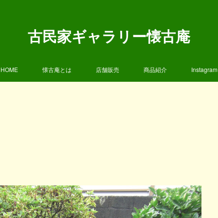
古民家ギャラリー懐古庵
HOME
懐古庵とは
店舗販売
商品紹介
Instagram