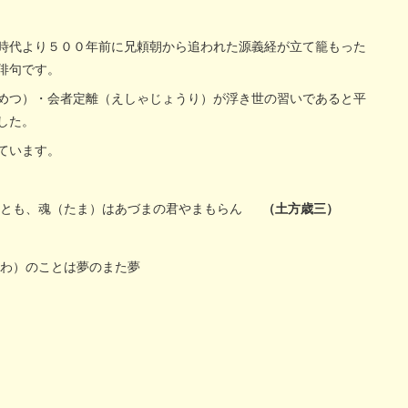
時代より５００年前に兄頼朝から追われた源義経が立て籠もった
俳句です。
めつ）・会者定離（えしゃじょうり）が浮き世の習いであると平
した。
ています。
つるとも、魂（たま）はあづまの君やまもらん
（土方歳三）
にわ）のことは夢のまた夢