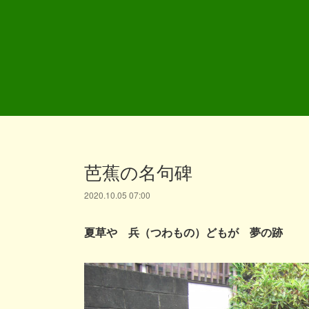
芭蕉の名句碑
2020.10.05 07:00
夏草や 兵（つわもの）どもが 夢の跡