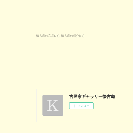
懐古庵の言霊
(
75
)
懐古庵の紹介
(
88
)
古民家ギャラリー懐古庵
フォロー