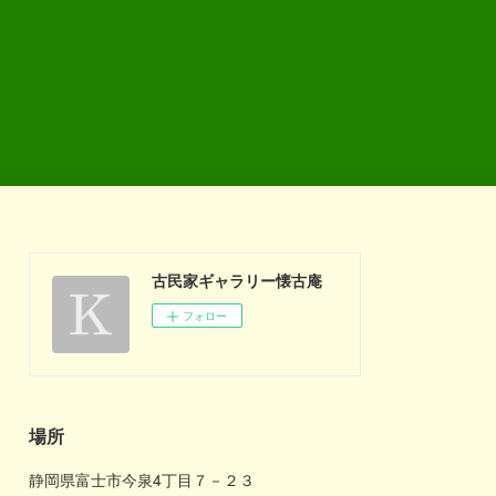
古民家ギャラリー懐古庵
フォロー
場所
静岡県富士市今泉4丁目７－２３