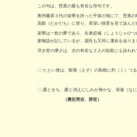
この句は、芭蕉の最も有名な俳句です。
奥州藤原３代の栄華を誇った平泉の地にて、芭蕉の
高館（たかだち）に登り、草深い情景を見て詠んだ
栄華は一炊の夢であり、生者必滅（しょうじゃひつ
家物語が記しているが、源氏も又同じ運命を辿りま
浮き世の儚さは、次の有名な２人の短歌にも詠われ
〇 たとい身は、蝦夷（えぞ）の島根に朽（く）
〇 露とをち、露と消えにしわが身かな、浪速（な
（豊臣秀吉、辞世）