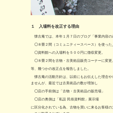
１ 入場料を改正する理由
懐古庵では、本年１月７日のブログ「事業内容の
〇
８畳２間（コミュニティースペース）を使った
〇
資料館への入場料を５００円に徴収変更。
〇
８畳２間を古物・古美術品販売コーナーに変更
等、幾つかの改正点を報告しました。
懐古庵の活動方針は、以前にもお伝えした理念や
ませんが、最近では古美術品の数が増加し
〇
店の手前側は「古物・古美術品の販売場」
〇
店の奥側は「私設 民俗資料館」展示場
に区分化されている為、古物を買いに来るお客様の